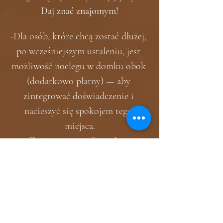
Daj znać znajomym!
-Dla osób, które chcą zostać dłużej, 
po wcześniejszym ustaleniu, jest 
możliwość noclegu w domku obok 
(dodatkowo płatny) — aby 
zintegrować doświadczenie i 
nacieszyć się spokojem tego 
miejsca.
-Zapisy poprzez formularz, 
kontakt e-mail lub w wiadomości 
prywatnej.
>>  
Link do wydarzenia na 
Facebook