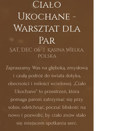
Ciało
Ukochane -
Warsztat dla
Par
Sat, Dec 06
  |  
Kasina Wielka,
Polska
Zapraszamy Was na głęboką, zmysłową
i czułą podróż do świata dotyku,
obecności i miłości wcielonej. „Ciało
Ukochane” to przestrzeń, która
pomaga parom zatrzymać się przy
sobie, odetchnąć, poczuć bliskość na
nowo i pozwolić, by ciało znów stało
się miejscem spotkania serc.