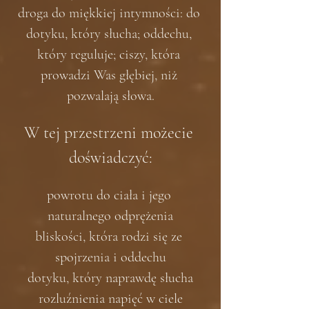
droga do miękkiej intymności: do 
dotyku, który słucha; oddechu, 
który reguluje; ciszy, która 
prowadzi Was głębiej, niż 
pozwalają słowa.
W tej przestrzeni możecie 
doświadczyć:
powrotu do ciała i jego 
naturalnego odprężenia
bliskości, która rodzi się ze 
spojrzenia i oddechu
dotyku, który naprawdę słucha
rozluźnienia napięć w ciele