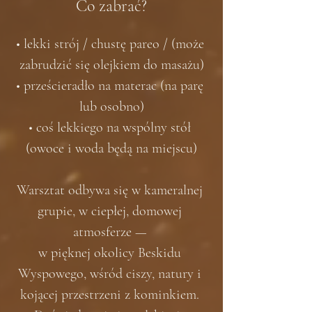
Co zabrać?
• lekki strój / chustę pareo / (może 
zabrudzić się olejkiem do masażu)
• prześcieradło na materac (na parę 
lub osobno)
• coś lekkiego na wspólny stół 
(owoce i woda będą na miejscu)
Warsztat odbywa się w kameralnej 
grupie, w ciepłej, domowej 
atmosferze — 
w pięknej okolicy Beskidu 
Wyspowego, wśród ciszy, natury i 
kojącej przestrzeni z kominkiem. 