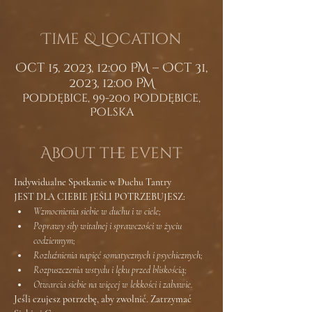
Time & Location
Oct 15, 2023, 12:00 PM – Oct 31,
2023, 12:00 PM
Poddębice, 99-200 Poddębice,
Polska
About the event
Indywidualne Spotkanie w Duchu Tantry
JEST DLA CIEBIE JEŚLI POTRZEBUJESZ:
Wzmocnienia siebie w duchu i w ciele;
Poprawy siły witalnej i sprawczości w życiu 
codziennym;
Rozluźnienia napięć somatycznych i psychicznych;
Rozpuszczenia wstydu i lęku przed bliskością;
Otwarcia siebie na więcej w lekkości i zabawie.
Jeśli czujesz potrzebę, aby zwolnić. Zatrzymać 