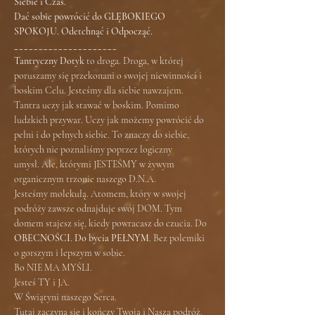
Siebie i Czas.
Dać sobie powrócić do GŁĘBOKIEGO 
SPOKOJU. Odetchnąć i Odpocząć.
_____________________
Tantryczny Dotyk 
to droga. Droga, w której 
poruszamy się przekonani o swojej niewinności i 
boskim Celu. Jesteśmy dla siebie nawzajem. 
Tantra uczy jak stawać w boskim. Pomimo 
ludzkich przywar. Uczy jak możemy powrócić do 
pełni i do pełnych siebie. To znaczy do siebie, 
których nie poznaliśmy poprzez logiczny 
umysł. Ale, którymi JESTEŚMY w żywym 
organicznym trzonie naszego D.N.A.
Jesteśmy molekułą. Atomem, który w swojej 
podróży zawsze odnajduje swój DOM. Tym 
domem stajesz się, kiedy powracasz do czucia. Do 
OBECNOŚCI
. 
Do bycia PEŁNYM
. Bez polemiki 
o gorszym i lepszym w sobie.
Bo NIE MA MYŚLI.
Jesteś TY i JA.
W Świątyni naszego Serca.
Tutaj zaczyna się i kończy Twoja i Nasza podróż.