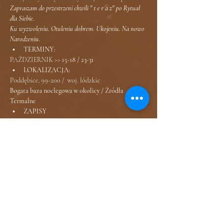
Zapraszam do przestrzeni chwili " t e r a z" po Rytuał 
dla Siebie. 
Ku wyzwoleniu. Otuleniu dobrem. Ukojeniu. Na nowo 
Narodzeniu.
TERMINY:
PAŹDZIERNIK >> 
15-18 / 23-31
LOKALIZACJA: 
Poddębice, 99-200 /  woj. łódzkie 
Bogata baza noclegowa w okolicy / Źródła 
Termalne
ZAPISY
>> 
Poprzez formularz zgłoszeniowy
DAROWIZNY
Na konto lub tradycyjnie.
Przed lub po spotkaniu / 
450 - 1250zł 
(zależne od czasu trwania spotkania oraz rodzaju 
praktyki).
CZAS TRWANIA
: 1,5h/2h/3h lub dłużej
___________________________
Dowiedz się więcej o specyfice Sesji 
Tantrycznej >>
VIDEOYouTube