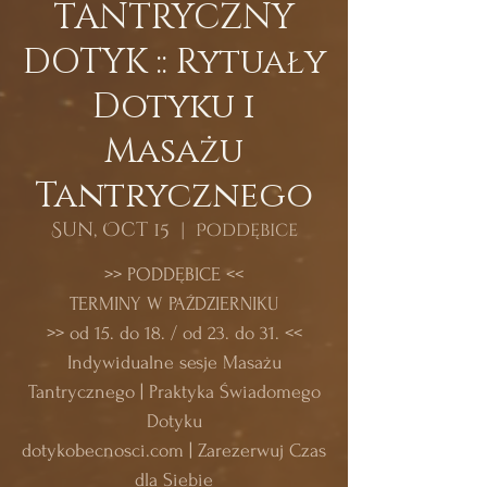
TANTRYCZNY
DOTYK :: Rytuały
Dotyku i
Masażu
Tantrycznego
Sun, Oct 15
  |  
Poddębice
>> PODDĘBICE <<
TERMINY W PAŹDZIERNIKU
>> od 15. do 18. / od 23. do 31. <<
Indywidualne sesje Masażu
Tantrycznego | Praktyka Świadomego
Dotyku
dotykobecnosci.com | Zarezerwuj Czas
dla Siebie