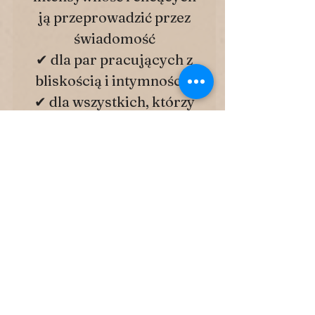
ją przeprowadzić przez
świadomość
✔ dla par pracujących z
bliskością i intymnością
✔ dla wszystkich, którzy
szukają głębi, a nie
poradnika
Dlaczego ten e-book jest
wyjątkowy?
- Bo nie jest teorią.
- Nie jest zbiorem technik.
- Nie jest
psychologizowaniem.