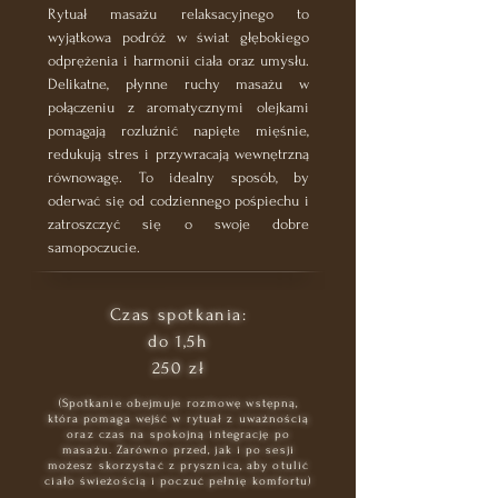
Rytuał masażu relaksacyjnego to
wyjątkowa podróż w świat głębokiego
odprężenia i harmonii ciała oraz umysłu.
Delikatne, płynne ruchy masażu w
połączeniu z aromatycznymi olejkami
pomagają rozluźnić napięte mięśnie,
redukują stres i przywracają wewnętrzną
równowagę. To idealny sposób, by
oderwać się od codziennego pośpiechu i
zatroszczyć się o swoje dobre
samopoczucie.
Czas spotkania:
do 1,5h
250 zł
(Spotkanie obejmuje rozmowę wstępną,
która pomaga wejść w rytuał z uważnością
oraz czas na spokojną integrację po
masażu. Zarówno przed, jak i po sesji
możesz skorzystać z prysznica, aby otulić
ciało świeżością i poczuć pełnię komfortu)