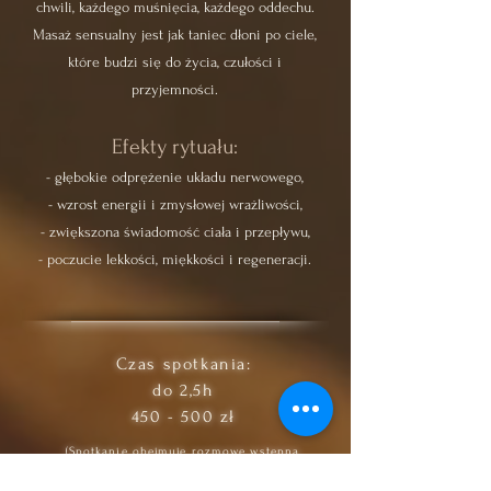
chwili, każdego muśnięcia, każdego oddechu.
Masaż sensualny jest jak taniec dłoni po ciele,
które budzi się do życia, czułości i
przyjemności.
Efekty rytuału:​
- głębokie odprężenie układu nerwowego,
- wzrost energii i zmysłowej wrażliwości,
- zwiększona świadomość ciała i przepływu,
- poczucie lekkości, miękkości i regeneracji.
Czas spotkania:
do 2,5h
450 - 500 zł
(Spotkanie obejmuje rozmowę wstępną,
która pomaga wejść w rytuał z uważnością
oraz czas na spokojną integrację po