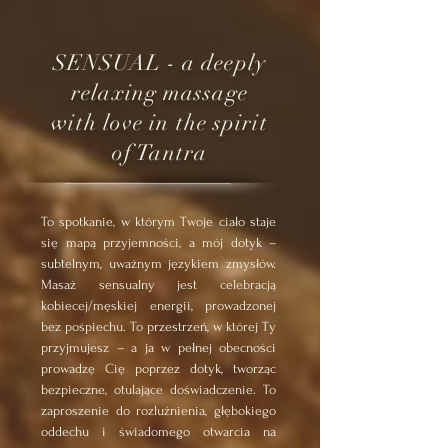
SENSUAL - a deeply
relaxing massage
with love in the spirit
of Tantra
To spotkanie, w którym Twoje ciało staje
się mapą przyjemności, a mój dotyk –
subtelnym, uważnym językiem zmysłów.
Masaż sensualny jest celebracją
kobiecej/męskiej energii, prowadzonej
bez pośpiechu. To przestrzeń, w której Ty
przyjmujesz – a ja w pełnej obecności
prowadzę Cię poprzez dotyk, tworząc
bezpieczne, otulające doświadczenie. To
zaproszenie do rozluźnienia, głębokiego
oddechu i świadomego otwarcia na