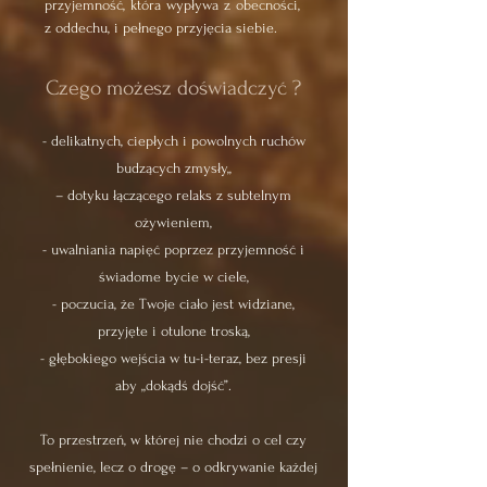
przyjemność, która wypływa z obecności,
z oddechu, i pełnego przyjęcia siebie.
Czego możesz doświadczyć ?
- delikatnych, ciepłych i powolnych ruchów
budzących zmysły,,
– dotyku łączącego relaks z subtelnym
ożywieniem,
- uwalniania napięć poprzez przyjemność i
świadome bycie w ciele,
- poczucia, że Twoje ciało jest widziane,
przyjęte i otulone troską,
- głębokiego wejścia w tu-i-teraz, bez presji
aby „dokądś dojść”.
​​To przestrzeń, w której nie chodzi o cel czy
spełnienie, lecz o drogę – o odkrywanie każdej