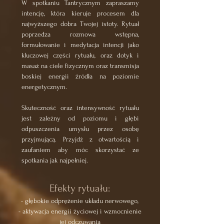
W spotkaniu Tantrycznym zapraszamy
intencję, która kieruje procesem dla
najwyższego dobra Twojej istoty. Rytuał
poprzedza rozmowa wstępna,
formułowanie i medytacja intencji jako
kluczowej części rytuału, oraz dotyk i
masaż na ciele fizycznym oraz transmisja
boskiej energii źródła na poziomie
energetycznym.
Skuteczność oraz intensywność rytuału
jest zależny od poziomu i głębi
odpuszczenia umysłu przez osobę
przyjmującą. Przyjdź z otwartością i
zaufaniem aby móc skorzystać ze
spotkania jak najpełniej.
Efekty rytuału:​
- głębokie odprężenie układu nerwowego,
- aktywacja energii życiowej i wzmocnienie
jej odczuwania