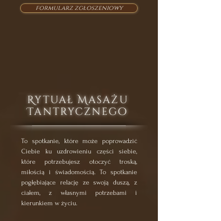
formularz zgłoszeniowy
Rytuał Masażu
Tantrycznego
To spotkanie, które może poprowadzić
Ciebie ku uzdrowieniu części siebie,
które potrzebujesz otoczyć troską,
miłością i świadomością. To spotkanie
pogłębiające relację ze swoją duszą, z
ciałem, z własnymi potrzebami i
kierunkiem w życiu.