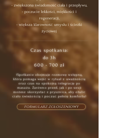
- zwiększona świadomość ciała i przepływu,
- poczucie lekkości, miękkości i
regeneracji,
- większa klarowność umysłu i ścieżki
życiowej
Czas spotkania:
do 3h
600 - 700 zł
(Spotkanie obejmuje rozmowę wstępną,
która pomaga wejść w rytuał z uważnością
oraz czas na spokojną integrację po
masażu. Zarówno przed, jak i po sesji
możesz skorzystać z prysznica, aby otulić
ciało świeżością i poczuć pełnię komfortu)
formularz zgłoszeniowy