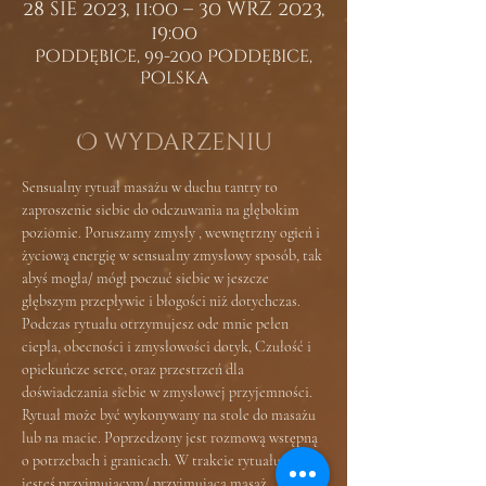
28 sie 2023, 11:00 – 30 wrz 2023,
19:00
Poddębice, 99-200 Poddębice,
Polska
O wydarzeniu
Sensualny rytuał masażu w duchu tantry to 
zaproszenie siebie do odczuwania na głębokim 
poziomie. Poruszamy zmysły , wewnętrzny ogień i 
życiową energię w sensualny zmysłowy sposób, tak 
abyś mogła/ mógł poczuć siebie w jeszcze 
głębszym przepływie i błogości niż dotychczas.
Podczas rytuału otrzymujesz ode mnie pełen 
ciepła, obecności i zmysłowości dotyk, Czułość i 
opiekuńcze serce, oraz przestrzeń dla 
doświadczania siebie w zmysłowej przyjemności. 
Rytuał może być wykonywany na stole do masażu 
lub na macie. Poprzedzony jest rozmową wstępną 
o potrzebach i granicach. W trakcie rytuału Ty 
jesteś przyjmującym/ przyjmującą masaż , a ja 