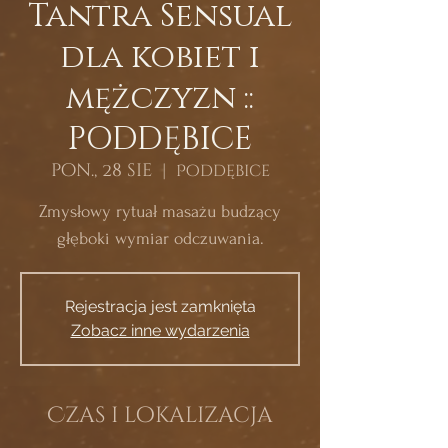
Tantra Sensual
dla kobiet i
mężczyzn ::
PODDĘBICE
pon., 28 sie
  |  
Poddębice
Zmysłowy rytuał masażu budzący
głęboki wymiar odczuwania.
Rejestracja jest zamknięta
Zobacz inne wydarzenia
Czas i lokalizacja