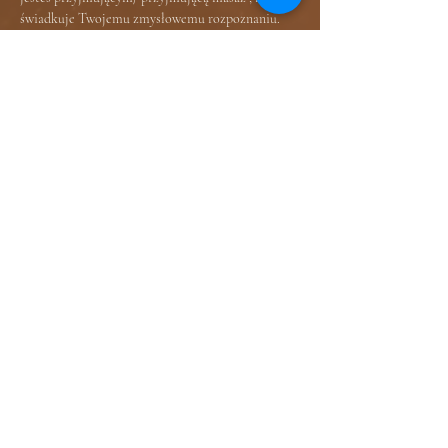
świadkuje Twojemu zmysłowemu rozpoznaniu.
Czas trwania spotkania 2 - 2,5h
Dar za spotkanie 450 - 550 zł 
Zapisy poprzez formularz zgłoszeniowy : 
https://www.dotykobecnosci.com/formularz-
zgloszeniowy-tantra
Udostępnij to
wydarzenie
Dołącz do newslettera
Otrzymuj informacje o aktualnych wydarzeniach