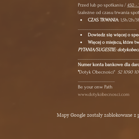
Przed lub po spotkaniu / 
450 - 
(zależne od czasu trwania spotk
CZAS TRWANIA
: 1,5h/2h/3
___________________________
Dowiedz się więcej o spec
Więcej o miejscu, które tw
PYTANIA/SUGESTIE: dotykobe
____________________________
Numer konta bankowe dla daro
"
Dotyk Obecności"  
52 1090 1
_________________
Be your onw Path
www.dotykobecnosci.com
Mapy Google zostały zablokowane z p