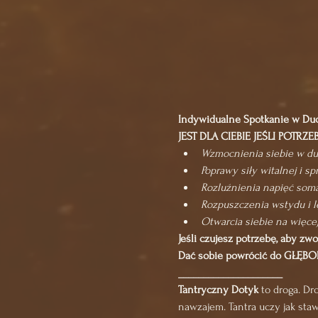
Indywidualne Spotkanie w Du
JEST DLA CIEBIE JEŚLI POTRZE
Wzmocnienia siebie w duc
Poprawy siły witalnej i s
Rozluźnienia napięć som
Rozpuszczenia wstydu i lę
Otwarcia siebie na więcej
Jeśli czujesz potrzebę, aby zwo
Dać sobie powrócić do GŁĘB
_____________________
Tantryczny Dotyk 
to droga. Dr
nawzajem. Tantra uczy jak sta