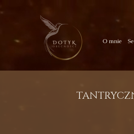
O mnie
Se
TANTRYCZN