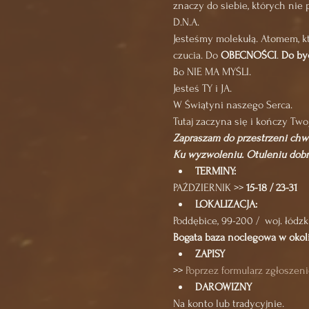
znaczy do siebie, których nie
D.N.A.
Jesteśmy molekułą. Atomem, k
czucia. Do 
OBECNOŚCI
. 
Do by
Bo NIE MA MYŚLI.
Jesteś TY i JA.
W Świątyni naszego Serca.
Tutaj zaczyna się i kończy Two
Zapraszam do przestrzeni chwili 
Ku wyzwoleniu. Otuleniu dobr
TERMINY:
PAŹDZIERNIK >> 
15-18 / 23-31
LOKALIZACJA: 
Poddębice, 99-200 /  woj. łódzk
Bogata baza noclegowa w okoli
ZAPISY
>> 
Poprzez formularz zgłoszen
DAROWIZNY
Na konto lub tradycyjnie.