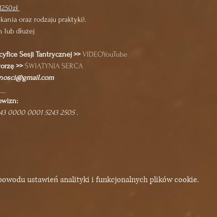
1250zł 
ania oraz rodzaju praktyki).
h lub dłużej
yfice Sesji Tantrycznej >>
VIDEOYouTube
orzę >> 
ŚWIĄTYNIA SERCA
cnosci@gmail.com
__
wizn: 
043 0000 0001 5243 2505
 .
owodu ustawień analityki i funkcjonalnych plików cookie.