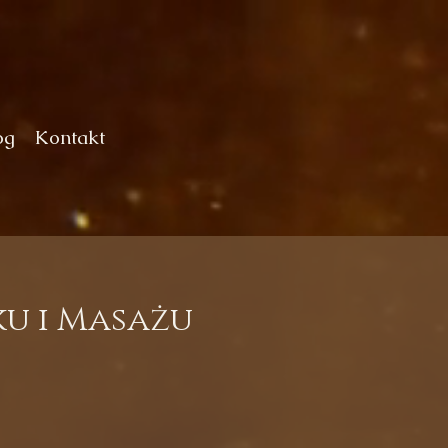
og
Kontakt
u i Masażu