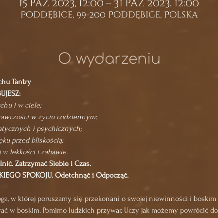
15 paź 2023, 12:00 – 31 paź 2023, 12:00
Poddębice, 99-200 Poddębice, Polska
O wydarzeniu
chu Tantry
BUJESZ:
hu i w ciele;
prawczości w życiu codziennym;
atycznych i psychicznych;
ku przed bliskością;
 w lekkości i zabawie.
lnić. Zatrzymać Siebie i Czas.
OKIEGO SPOKOJU. Odetchnąć i Odpocząć.
oga, w której poruszamy się przekonani o swojej niewinności i boskim 
wać w boskim. Pomimo ludzkich przywar. Uczy jak możemy powrócić do p