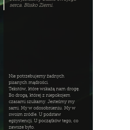
serca. Blisko Ziemi.
Nie potrzebujemy żadnych 
pisanych mądrości.
Tekstów, które wskażą nam drogę.
Bo drogą, której z niepokojem 
czasami szukamy. Jesteśmy my 
sami. My w odosobnieniu. My w 
swoim zródle. U podstaw 
egzystencji. U początków tego, co 
zawsze było.