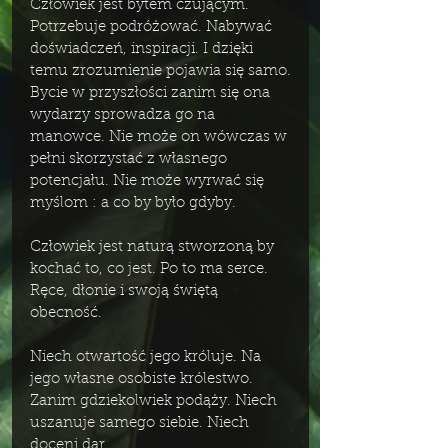
Człowiek jest bytem czującym. 
Potrzebuje podróżować. Nabywać 
doświadczeń, inspiracji. I dzięki 
temu zrozumienie pojawia się samo.
Bycie w przyszłości zanim się ona 
wydarzy sprowadza go na 
manowce. Nie może on wówczas w 
pełni skorzystać z własnego 
potencjału. Nie może wyrwać się 
myślom : a co by było gdyby. 
Człowiek jest naturą stworzoną by 
kochać to, co jest. Po to ma serce. 
Ręce, dłonie i swoją świętą 
obecność. 
Niech otwartość jego króluje. Na 
jego własne osobiste królestwo. 
Zanim gdziekolwiek podąży. Niech 
uszanuje samego siebie. Niech 
doceni dar,