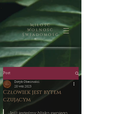
Miłość
Wolność
Świadomość
Post
Dotyk Obecności
28 wrz 2023
Człowiek jest bytem
czującym
Jeśli jesteśmy blisko swojego 