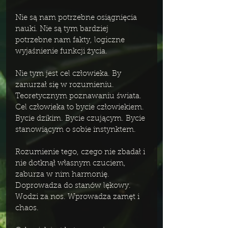
Nie są nam potrzebne osiągnięcia 
nauki. Nie są tym bardziej 
potrzebne nam fakty, logiczne 
wyjaśnienie funkcji życia. 
Nie tym jest cel człowieka. By 
zanurzał się w rozumieniu. 
Teoretycznym poznawaniu świata. 
Cel człowieka to bycie człowiekiem. 
Bycie dzikim. Bycie czującym. Bycie 
stanowiącym o sobie instynktem. 
Rozumienie tego, czego nie zbadał i 
nie dotknął własnym czuciem, 
zaburza w nim harmonię. 
Doprowadza do stanów lękowy. 
Wodzi za nos. Wprowadza zamęt i 
chaos. 