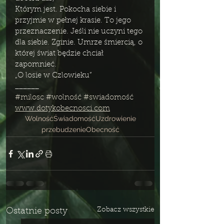
Którym jest. Pokocha siebie i 
przyjmie w pełnej krasie. To jego 
przeznaczenie. Jeśli nie uczyni tego 
dla siebie. Zginie. Umrze śmiercią, o 
której świat będzie chciał 
zapomnieć.
„O losie w Czlowieku” 
______
#milosc
#wolność
#swiadomość
www.dotykobecnosci.com
Wolność
Świadomość
Uzdrowienie
przebudzenie
Obecność
Zobacz wszystkie
Ostatnie posty