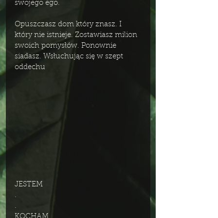
swojego ego. 
Opuszczasz dom który znasz. I 
który nie istnieje. Zostawiasz milion 
swoich pomysłów. Ponownie 
siadasz. Wsłuchując się w szept 
oddechu
JESTEM
.
.
KOCHAM