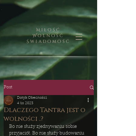
Miłość
Wolność
Świadomość
Post
Dotyk Obecności
4 lis 2023
Dlaczego Tantra jest o
wolności ..?
Bo nie służy zjednywaniu sobie 
przyjaciół. Bo nie służy budowaniu 