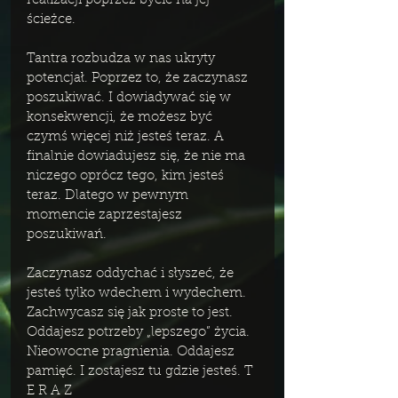
realizacji poprzez bycie na jej 
ścieżce. 
Tantra rozbudza w nas ukryty 
potencjał. Poprzez to, że zaczynasz 
poszukiwać. I dowiadywać się w 
konsekwencji, że możesz być 
czymś więcej niż jesteś teraz. A 
finalnie dowiadujesz się, że nie ma 
niczego oprócz tego, kim jesteś 
teraz. Dlatego w pewnym 
momencie zaprzestajesz 
poszukiwań. 
Zaczynasz oddychać i słyszeć, że 
jesteś tylko wdechem i wydechem. 
Zachwycasz się jak proste to jest. 
Oddajesz potrzeby „lepszego” życia. 
Nieowocne pragnienia. Oddajesz 
pamięć. I zostajesz tu gdzie jesteś. T 
E R A Z 