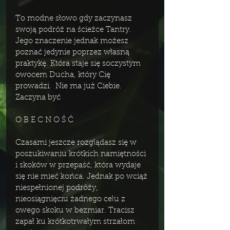
To modne słowo gdy zaczynasz 
swoją podróż na ścieżce Tantry. 
Jego znaczenie jednak możesz 
poznać jedynie poprzez własną 
praktykę. Która staje się soczystym 
owocem Ducha, który Cię 
prowadzi.  Nie ma już Ciebie. 
Zaczyna być 
O B E C N O Ś Ć
Czasami jeszcze rozglądasz się w 
poszukiwaniu krótkich namiętności 
i skoków w przepaść, która wydaje 
się nie mieć końca. Jednak po wciąż 
niespełnionej podróży, 
nieosiągnięciu żadnego celu z 
owego skoku w bezmiar. Tracisz 
zapał ku krótkotrwałym strzałom 