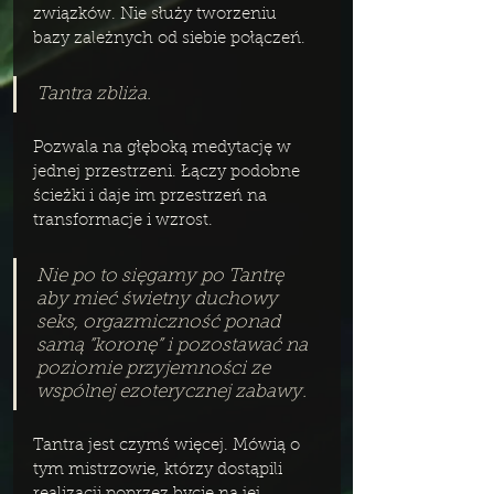
związków. Nie służy tworzeniu 
bazy zależnych od siebie połączeń.
Tantra zbliża. 
Pozwala na głęboką medytację w 
jednej przestrzeni. Łączy podobne 
ścieżki i daje im przestrzeń na 
transformacje i wzrost. 
Nie po to sięgamy po Tantrę 
aby mieć świetny duchowy 
seks, orgazmiczność ponad 
samą ”koronę” i pozostawać na 
poziomie przyjemności ze 
wspólnej ezoterycznej zabawy. 
Tantra jest czymś więcej. Mówią o 
tym mistrzowie, którzy dostąpili 