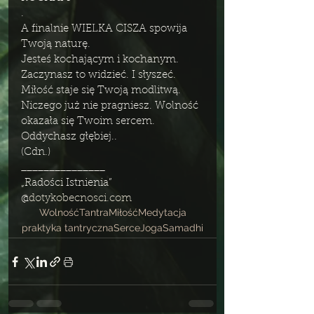
.
A finalnie WIELKA CISZA spowija 
Twoją naturę. 
Jesteś kochającym i kochanym. 
Zaczynasz to widzieć. I słyszeć. 
Miłość staje się Twoją modlitwą. 
Niczego już nie pragniesz. Wolność 
okazała się Twoim sercem. 
Oddychasz głębiej..
(Cdn.)
_______________
„Radości Istnienia”
@
dotykobecnosci.com
Wolność
Tantra
Miłość
Medytacja
praktyka tantryczna
Serce
Joga
Samadhi