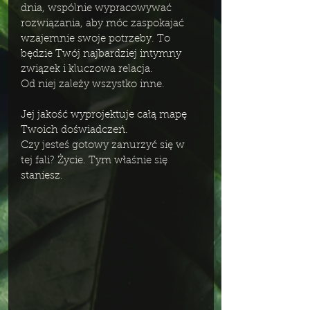
dnia, wspólnie wypracowywać 
rozwiązania, aby móc zaspokajać 
wzajemnie swoje potrzeby. To 
będzie Twój najbardziej intymny 
związek i kluczowa relacja. 
Od niej zależy wszystko inne. 
Jej jakość wyprojektuje całą mapę 
Twoich doświadczeń. 
Czy jesteś gotowy zanurzyć się w 
tej fali? Życie. Tym właśnie się 
staniesz. 