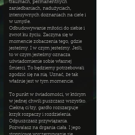
traumach, permanentnych  
zaniedbaniach, nadużyciach, 
intensywnych doznaniach na ciele i 
w umyśle. 
Odbudowywanie miłości do siebie i 
zwrot ku życiu. Zaczyna się w 
momencie zobaczenia tego, gdzie 
jesteśmy. I w czym jesteśmy. Jeśli, 
to w czym jesteśmy oznacza 
uświadomienie sobie własnej 
Śmierci. To będziemy potrzebowali 
zgodzić się na nią. Uznać, że tak 
właśnie jest w tym momencie. 
To punkt w świadomości, w którym 
w jednej chwili puszczasz wszystko. 
Ciekną ci łzy, gardło rozszarpuje 
krzyk rozpaczy i rozdzielenia. 
Odpuszczasz przywiązania. 
Pozwalasz na drgania ciała. I jego 
stopniowe wyczerpywanie się. 