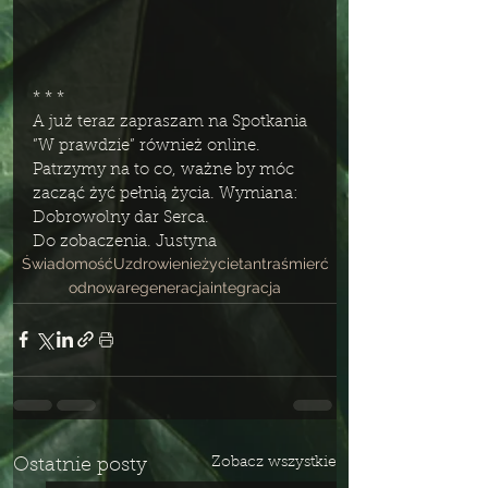
* * *
A już teraz zapraszam na Spotkania 
”W prawdzie” również online. 
Patrzymy na to co, ważne by móc 
zacząć żyć pełnią życia. Wymiana: 
Dobrowolny dar Serca.  
Do zobaczenia. Justyna 
Świadomość
Uzdrowienie
życie
tantra
śmierć
odnowa
regeneracja
integracja
Zobacz wszystkie
Ostatnie posty