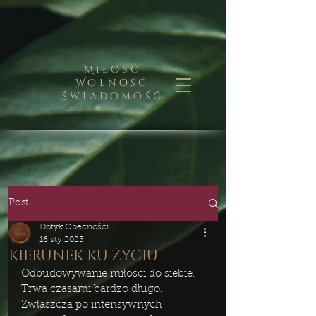
Miłość
Wolność
Świadomość
Post
Dotyk Obecności
16 sty 2023
KIERUNEK KU ŻYCIU
Odbudowywanie miłości do siebie.
Trwa czasami bardzo długo. 
Zwłaszcza po intensywnych 