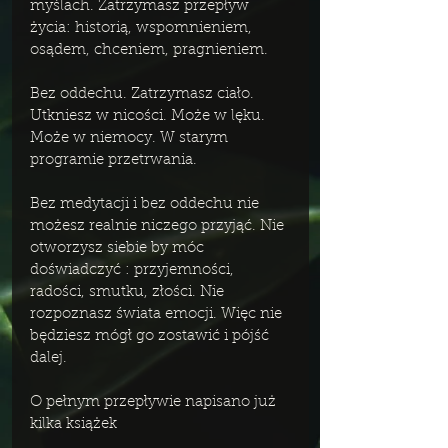
myślach. Zatrzymasz przepływ 
życia: historią, wspomnieniem, 
osądem, chceniem, pragnieniem.
Bez oddechu. Zatrzymasz ciało. 
Utkniesz w nicości. Może w lęku. 
Może w niemocy. W starym 
programie przetrwania. 
Bez medytacji i bez oddechu nie 
możesz realnie niczego przyjąć. Nie 
otworzysz siebie by móc 
doświadczyć : przyjemności, 
radości, smutku, złości. Nie 
rozpoznasz świata emocji. Więc nie 
będziesz mógł go zostawić i pójść 
dalej. 
O pełnym przepływie napisano już 
kilka książek 