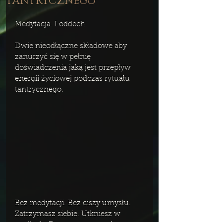
TANTRYCZNEGO
Medytacja. I oddech. 
Dwie nieodłączne składowe aby 
zanurzyć się w pełnię 
doświadczenia jaką jest przepływ 
energii życiowej podczas rytuału 
tantrycznego. 
Bez medytacji. Bez ciszy umysłu. 
Zatrzymasz siebie. Utkniesz w 