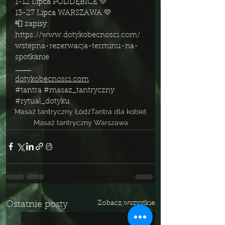
1-12 Lipca PODDĘBICE 💛
13-27 Lipca WARSZAWA 💛
📮 zapisy: 
https://www.dotykobecnosci.com/
wstepna-rezerwacja-terminu-na-
spotkanie
____
dotykobecnosci.com
#tantra
#masaz_tantryczny
#rytual_dotyku
Masaż tantryczny Łódź
Tantra dla kobiet
Masaż tantryczny Warszawa
Zobacz wszystkie
Ostatnie posty