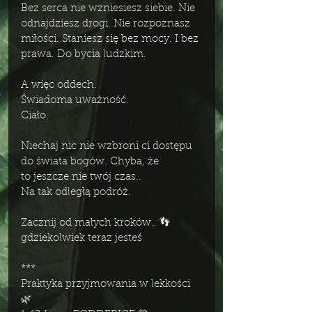
Bez serca nie wzniesiesz siebie. Nie 
odnajdziesz drogi. Nie rozpoznasz 
miłości. Staniesz się bez mocy. I bez 
prawa. Do bycia ludzkim. 
A więc oddech. 
Świadoma uważność. 
Ciało. 
Niechaj nic nie wzbroni ci dostępu 
do świata bogów. Chyba, że 
to jeszcze nie twój czas..
Na tak odległą podróż.
Zacznij od małych kroków.. 👣 
gdziekolwiek teraz jesteś 
***
Praktyka przyjmowania w lekkości 
🌿