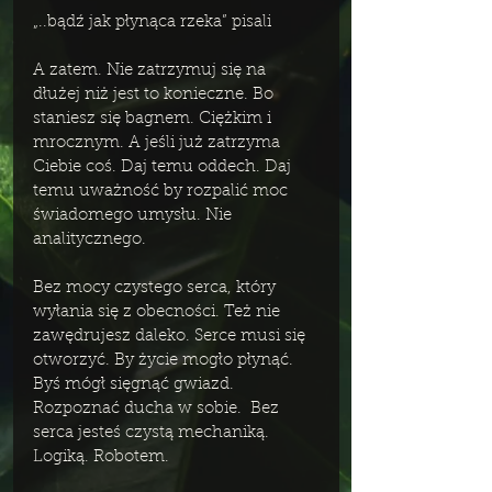
„..bądź jak płynąca rzeka” pisali 
A zatem. Nie zatrzymuj się na 
dłużej niż jest to konieczne. Bo 
staniesz się bagnem. Ciężkim i 
mrocznym. A jeśli już zatrzyma 
Ciebie coś. Daj temu oddech. Daj 
temu uważność by rozpalić moc 
świadomego umysłu. Nie 
analitycznego.
Bez mocy czystego serca, który 
wyłania się z obecności. Też nie 
zawędrujesz daleko. Serce musi się 
otworzyć. By życie mogło płynąć. 
Byś mógł sięgnąć gwiazd. 
Rozpoznać ducha w sobie.  Bez 
serca jesteś czystą mechaniką. 
Logiką. Robotem. 