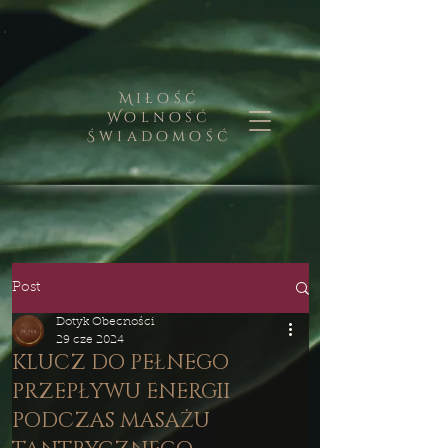
Miłość
Wolność
Świadomość
Post
Dotyk Obecności
29 cze 2024
KLUCZ DO PEŁNEGO
PRZEPŁYWU ENERGII
PODCZAS MASAŻU