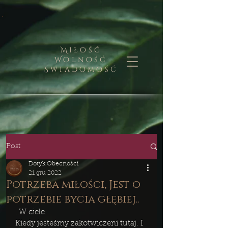
Miłość
Wolność
Świadomość
Post
Dotyk Obecności
21 gru 2022
Potrzeba miłości, Jest o
potrzebie bycia głębiej..
..W ciele. 
Kiedy jesteśmy zakotwiczeni tutaj. I 