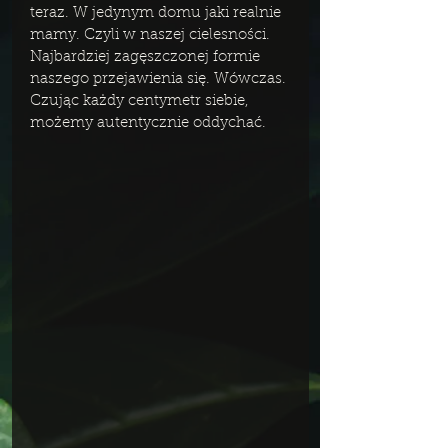
teraz. W jedynym domu jaki realnie 
mamy. Czyli w naszej cielesności. 
Najbardziej zagęszczonej formie 
naszego przejawienia się. Wówczas. 
Czując każdy centymetr siebie, 
możemy autentycznie oddychać.