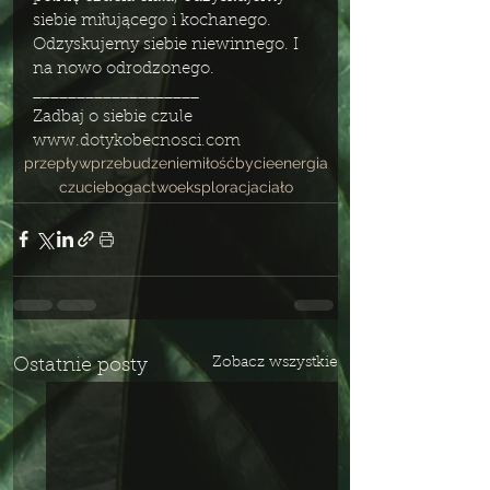
siebie miłującego i kochanego. 
Odzyskujemy siebie niewinnego. I 
na nowo odrodzonego. 
___________________
Zadbaj o siebie czule
www.dotykobecnosci.com
przepływ
przebudzenie
miłość
bycie
energia
czucie
bogactwo
eksploracja
ciało
Zobacz wszystkie
Ostatnie posty