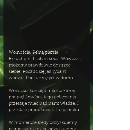
Wolnością. Pełną piersią. 
Brzuchem. I całym sobą. Wówczas 
możemy prawdziwie dostrzec 
siebie. Poczuć się jak ryba w 
wodzie. Poczuć się jak w domu. 
Wówczas koncept miłości której 
pragnęliśmy bez tego połączenia 
przestaje mieć nad nami władzę. I 
przestaje produkować iluzję braku. 
W momencie kiedy odzyskujemy 
pełnię czucia ciała, odzyskujemy 