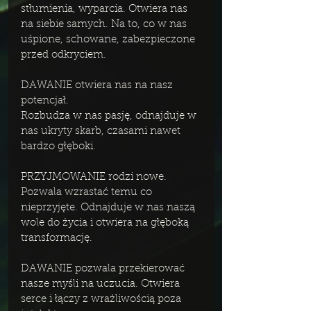
stłumienia, wyparcia. Otwiera nas 
na siebie samych. Na to, co w nas 
uśpione, schowane, zabezpieczone 
przed odkryciem. 
DAWANIE otwiera nas na nasz 
potencjał.
Rozbudza w nas pasję, odnajduje w 
nas ukryty skarb, czasami nawet 
bardzo głęboki.
PRZYJMOWANIE rodzi nowe. 
Pozwala wzrastać temu co 
nieprzyjęte. Odnajduje w nas naszą 
wole do życia i otwiera na głęboką 
transformację.
DAWANIE pozwala przekierować 
nasze myśli na uczucia. Otwiera 
serce i łączy z wrażliwością poza 