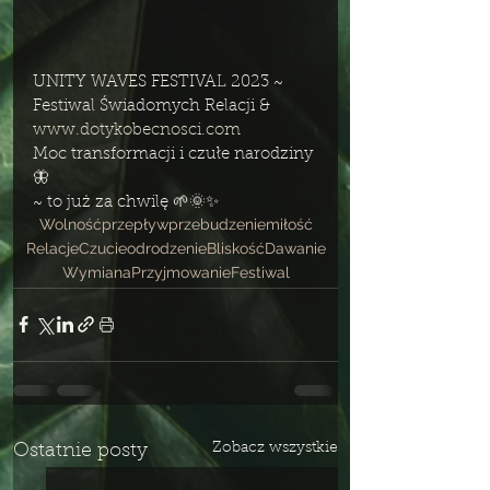
UNITY WAVES FESTIVAL 2023 ~ 
Festiwal Świadomych Relacji & 
www.dotykobecnosci.com
Moc transformacji i czułe narodziny 
🦋 
~ to już za chwilę 🌱🌞✨
Wolność
przepływ
przebudzenie
miłość
Relacje
Czucie
odrodzenie
Bliskość
Dawanie
Wymiana
Przyjmowanie
Festiwal
Zobacz wszystkie
Ostatnie posty