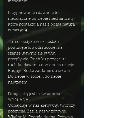
intelektem. 
Przyjmowanie i dawanie to 
nieodłączne od siebie mechanizmy. 
Które kontaktują nas z boską naturą 
w nas 🌿🌀
To, co kiedykolwiek zostało 
pominięte lub odrzucone ma 
szansę ujawnić się w tym 
przepływie. Ruch ku przyjęciu i 
ruch ku dawaniu otwiera na relacje. 
Buduje. Rodzi zaufanie do świata. 
Do siebie w sobie. I do siebie 
nawzajem.
Droga jaką jest ta świadoma 
WYMIANA 
Odnajduje w nas kretywny, twórczy 
potencjał. Zasila nas w zdrowie. 
Witalność. Pogodę ducha. Pozwala 