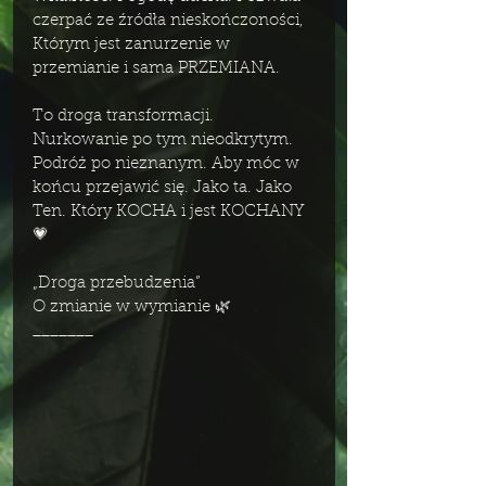
czerpać ze źródła nieskończoności, 
Którym jest zanurzenie w 
przemianie i sama PRZEMIANA. 
To droga transformacji. 
Nurkowanie po tym nieodkrytym. 
Podróż po nieznanym. Aby móc w 
końcu przejawić się. Jako ta. Jako 
Ten. Który KOCHA i jest KOCHANY 
💗
„Droga przebudzenia”
O zmianie w wymianie 🌿
_______