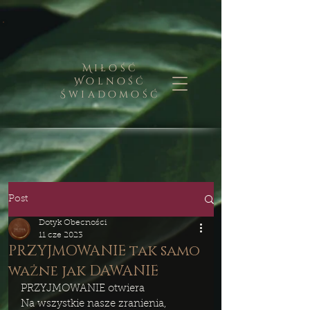
Miłość
Wolność
Świadomość
Post
Dotyk Obecności
11 cze 2023
PRZYJMOWANIE tak samo
ważne jak DAWANIE
PRZYJMOWANIE otwiera 
Na wszystkie nasze zranienia, 