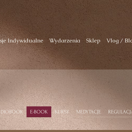
sje Indywidualne
Wydarzenia
Sklep
Vlog / Bl
UDIOBOOK
E-BOOK
KURSY
MEDYTACJE
REGULAC