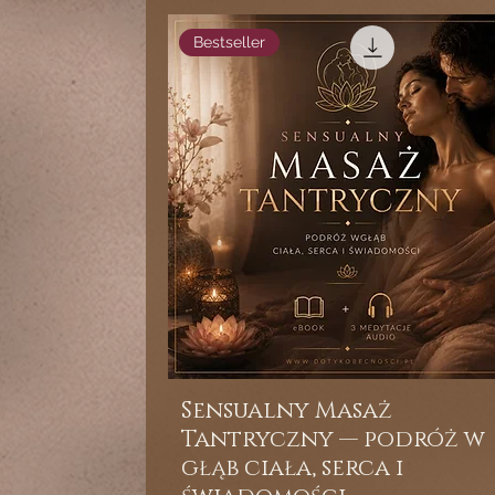
Bestseller
Sensualny Masaż
Tantryczny — podróż w
głąb ciała, serca i