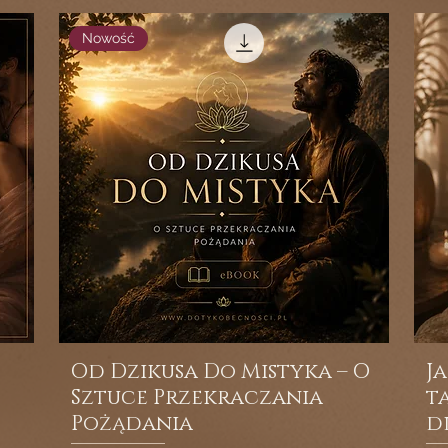
Nowość
Od Dzikusa Do Mistyka – O
J
Sztuce Przekraczania
t
Pożądania
d