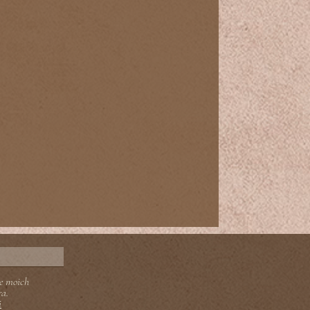
e moich
ra.
i