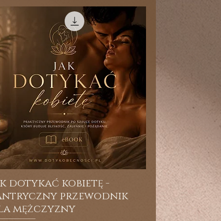
ak dotykać kobietę -
antryczny przewodnik
la mężczyzny