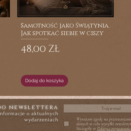
Samotność jako Świątynia.
Jak spotkać siebie w ciszy
Cena
48,00 zł
Dodaj do koszyka
do newslettera
informacje o aktualnych
Wyrażam zgodę na przetwarzani
wydarzeniach
danych w celu wysyłki newslette
Szczegóły w
Polityce prywatnośc