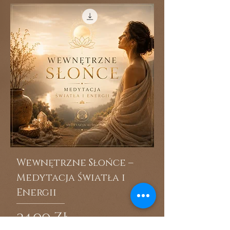
Wewnętrzne Słońce –
Medytacja Światła i
Energii
Cena
24,00 zł